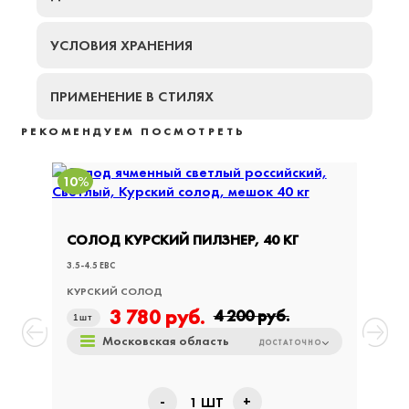
УСЛОВИЯ ХРАНЕНИЯ
ПРИМЕНЕНИЕ В СТИЛЯХ
РЕКОМЕНДУЕМ ПОСМОТРЕТЬ
10%
10%
СОЛОД КУРСКИЙ ПИЛЗНЕР, 40 КГ
СОЛО
3.5-4.5 EBC
3.5-4.5 
КУРСКИЙ СОЛОД
КУРСК
3 780
руб.
4 200
руб.
1
шт
1
шт
Московская область
ДОСТАТОЧНО
-
+
1
ШТ