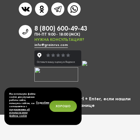
8 (800) 600-49-43
ПН-ПТ 9:00 - 18:00 (МСК)
НУЖНА КОНСУЛЬТАЦИЯ?
info@grainrus.com
Мы используем файлы
Выделите фразу и нажмите Ctrl + Enter, если нашли
cookie для улучшения
работы сайта,
Подробнее
пользуясь сайтом, вы
ошибку на странице
ХОРОШО
соглашаетесь с
уведомлением об
использовании
файлов cookie