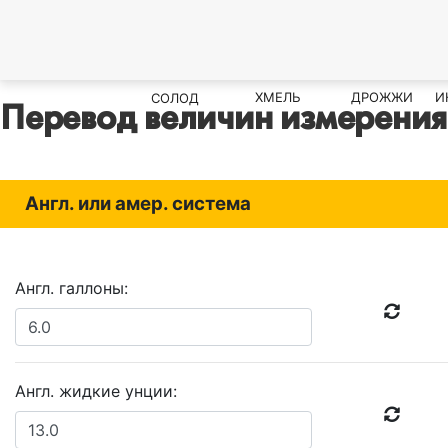
ХМЕЛЬ
ДРОЖЖИ
И
СОЛОД
Перевод величин измерения
Англ. или амер. система
Англ. галлоны:
Англ. жидкие унции: