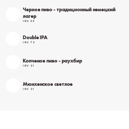
Черное пиво - традиционный немецкий
лагер
IBU 35
Double IPA
IBU 72
Копченое пиво - раухбир
IBU 21
Мюнхенское светлое
IBU 21