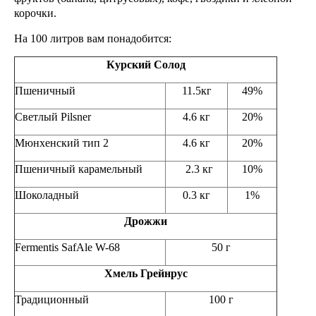
корочки.
На 100 литров вам понадобится:
Курский Солод
Пшеничный
11.5кг
49%
Светлый Pilsner
4.6 кг
20%
Мюнхенский тип 2
4.6 кг
20%
Пшеничный карамельный
2.3 кг
10%
Шоколадный
0.3 кг
1%
Дрожжи
Fermentis SafAle W-68
50 г
Хмель Грейнрус
Традиционный
100 г