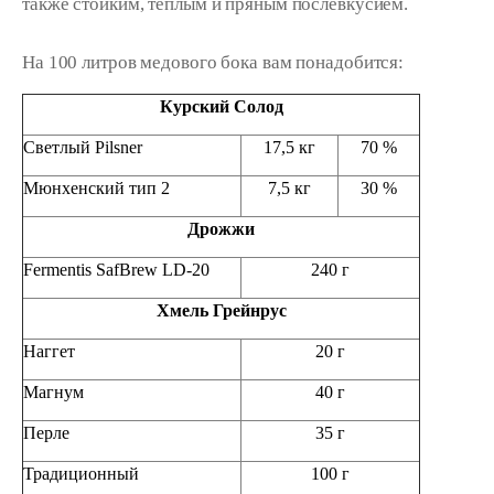
также стойким, теплым и пряным послевкусием.
На 100 литров медового бока вам понадобится:
Курский Солод
Светлый Pilsner
17,5 кг
70 %
Мюнхенский тип 2
7,5 кг
30 %
Дрожжи
Fermentis SafBrew LD-20
240 г
Хмель Грейнрус
Наггет
20 г
Магнум
40 г
Перле
35 г
Традиционный
100 г