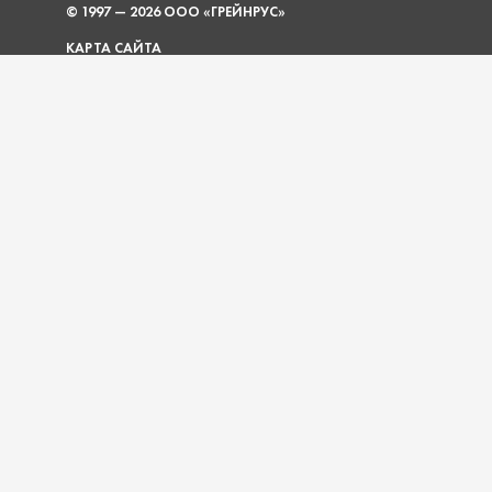
© 1997 — 2026 ООО «ГРЕЙНРУС»
КАРТА САЙТА
О КОМПАНИИ
УСЛУГИ
ПОКУПАТЕЛЮ
ДОКУМЕНТЫ
АКЦИИ
ОПЛАТА И ДОСТАВКА
ГАБАРИТЫ УПАКОВОК
ШКОЛА ПИВОВАРОВ
НОВОСТИ
КОНТАКТЫ
8 (800) 600-49-43
ПН-ПТ 9:00 - 18:00 (МСК)
НУЖНА КОНСУЛЬТАЦИЯ?
info@grainrus.com