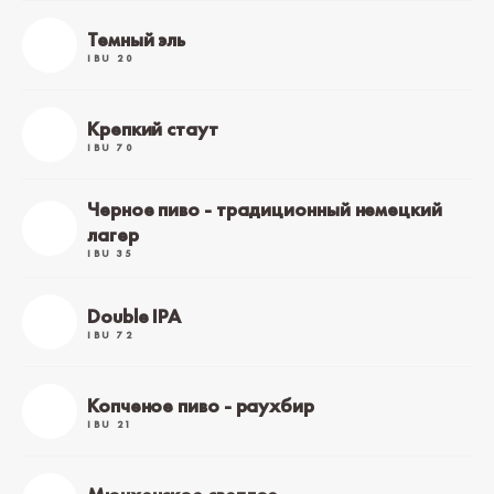
Темный эль
IBU 20
Крепкий стаут
IBU 70
Черное пиво - традиционный немецкий
лагер
IBU 35
Double IPA
IBU 72
Копченое пиво - раухбир
IBU 21