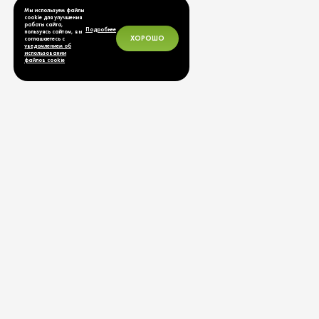
Мы используем файлы
cookie для улучшения
работы сайта,
Подробнее
пользуясь сайтом, вы
ХОРОШО
соглашаетесь с
уведомлением об
использовании
файлов cookie