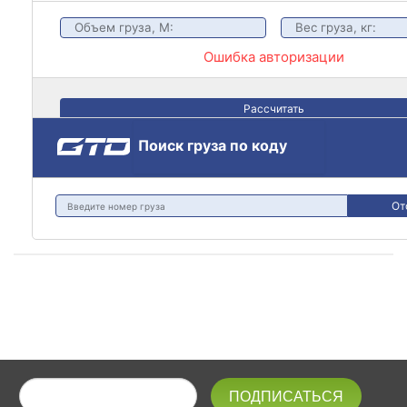
Ошибка авторизации
Рассчитать
Поиск груза по коду
От