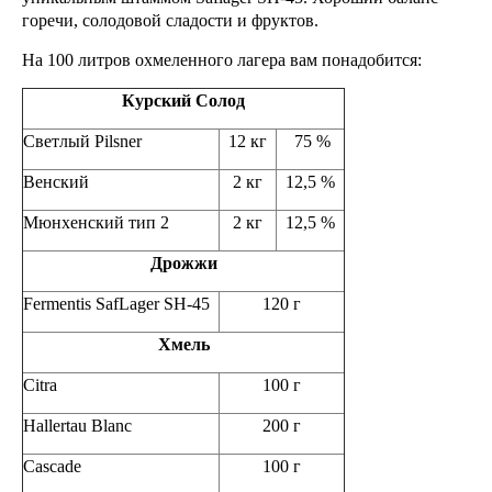
горечи, солодовой сладости и фруктов.
На 100 литров охмеленного лагера вам понадобится:
Курский Солод
Светлый Pilsner
12 кг
75 %
Венский
2 кг
12,5 %
Мюнхенский тип 2
2 кг
12,5 %
Дрожжи
Fermentis SafLager SH-45
120 г
Хмель
Citra
100 г
Hallertau Blanc
200 г
Cascade
100 г