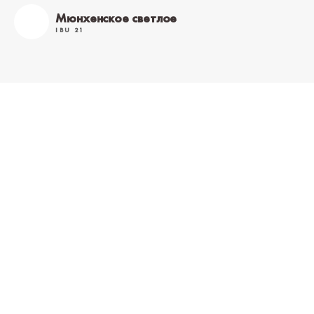
Мюнхенское светлое
IBU 21