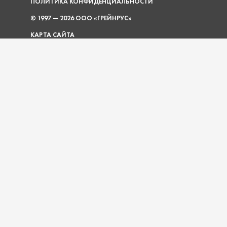
ПОЛИТИКА КОНФИДЕНЦИАЛЬНОСТИ
© 1997 — 2026 ООО «ГРЕЙНРУС»
КАРТА САЙТА
О КОМПАНИИ
УСЛУГИ
ПОКУПАТЕЛЮ
ДОКУМЕНТЫ
АКЦИИ
ОПЛАТА И ДОСТАВКА
ГАБАРИТЫ УПАКОВОК
ШКОЛА ПИВОВАРОВ
НОВОСТИ
КОНТАКТЫ
8 (800) 600-49-43
ПН-ПТ 9:00 - 18:00 (МСК)