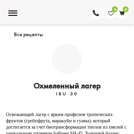
0
0
Все рецепты
Охмеленный лагер
IBU 30
Освежающий лагер с ярким профилем тропических
фруктов (грейпфрута, маракуйи и гуавы), который
достигается за счет биотрансформации тиолов из хмелей с
уникальным штаммом Saflager SH-45. Хороший баланс