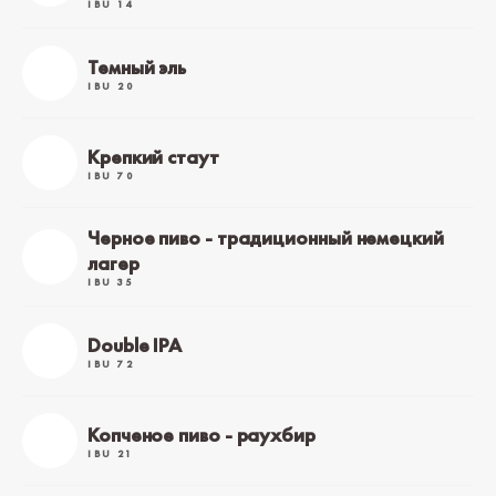
IBU 14
Темный эль
IBU 20
Крепкий стаут
IBU 70
Черное пиво - традиционный немецкий
лагер
IBU 35
Double IPA
IBU 72
Копченое пиво - раухбир
IBU 21