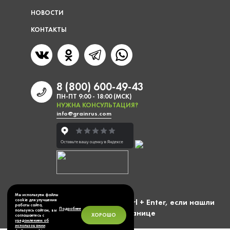
НОВОСТИ
КОНТАКТЫ
8 (800) 600-49-43
ПН-ПТ 9:00 - 18:00 (МСК)
НУЖНА КОНСУЛЬТАЦИЯ?
info@grainrus.com
Мы используем файлы
Выделите фразу и нажмите Ctrl + Enter, если нашли
cookie для улучшения
работы сайта,
Подробнее
пользуясь сайтом, вы
ошибку на странице
ХОРОШО
соглашаетесь с
уведомлением об
использовании