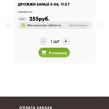
ДРОЖЖИ SAFALE S-04, 11.5 Г
ДРОЖ
FERMENTIS
FERME
255
руб.
1
шт
1
шт
Московская область
ДОСТАТОЧНО
-
+
1
ШТ
В корзину
ОПЛАТА ЗАКАЗА