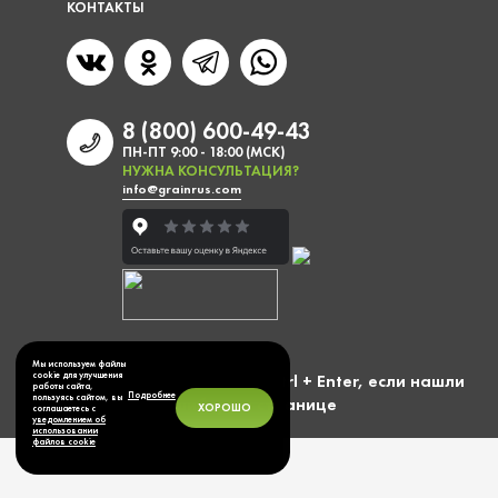
КОНТАКТЫ
8 (800) 600-49-43
ПН-ПТ 9:00 - 18:00 (МСК)
НУЖНА КОНСУЛЬТАЦИЯ?
info@grainrus.com
Мы используем файлы
Выделите фразу и нажмите Ctrl + Enter, если нашли
cookie для улучшения
работы сайта,
Подробнее
пользуясь сайтом, вы
ошибку на странице
ХОРОШО
соглашаетесь с
уведомлением об
использовании
файлов cookie