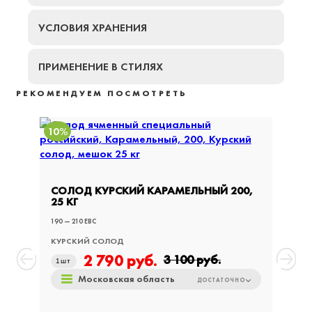
УСЛОВИЯ ХРАНЕНИЯ
ПРИМЕНЕНИЕ В СТИЛЯХ
РЕКОМЕНДУЕМ ПОСМОТРЕТЬ
10%
СОЛОД КУРСКИЙ КАРАМЕЛЬНЫЙ 200,
СОЛО
25 КГ
ДРОБ
190 — 210 EBC
190 — 21
КУРСКИЙ СОЛОД
КУРСК
2 790
руб.
3 100
руб.
1
шт
1
шт
Московская область
ДОСТАТОЧНО