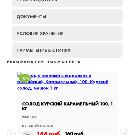
ДОКУМЕНТЫ
УСЛОВИЯ ХРАНЕНИЯ
ПРИМЕНЕНИЕ В СТИЛЯХ
РЕКОМЕНДУЕМ ПОСМОТРЕТЬ
10%
10%
СОЛОД КУРСКИЙ КАРАМЕЛЬНЫЙ 100, 1
СОЛО
КГ
25 КГ
90-110 EBC
90-110 E
КУРСКИЙ СОЛОД
КУРСК
144
руб.
160
руб.
1
шт
1
шт