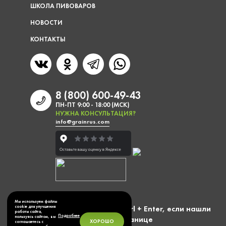
ШКОЛА ПИВОВАРОВ
НОВОСТИ
КОНТАКТЫ
8 (800) 600-49-43
ПН-ПТ 9:00 - 18:00 (МСК)
НУЖНА КОНСУЛЬТАЦИЯ?
info@grainrus.com
Мы используем файлы
Выделите фразу и нажмите Ctrl + Enter, если нашли
cookie для улучшения
работы сайта,
Подробнее
ошибку на странице
пользуясь сайтом, вы
ХОРОШО
соглашаетесь с