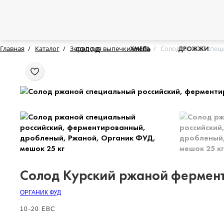
Главная
Каталог
Зерно для выпечки хлеба
Солод ржаной специ
ХМЕЛЬ
ДРОЖЖИ
СОЛОД
Солод Курский ржаной фермент
ОРГАНИК ФУД
10-20 EBC