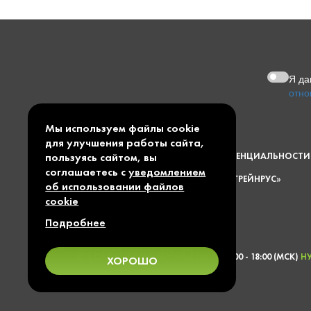
Я д
отно
Мы используем файлы cookie
ПУБЛИЧНАЯ ОФЕРТА
для улучшения работы сайта,
пользуясь сайтом, вы
ПОЛИТИКА КОНФИДЕНЦИАЛЬНОСТИ
соглашаетесь с
уведомлением
© 1997 — 2026 ООО «ГРЕЙНРУС»
об использовании файлов
cookie
КАРТА САЙТА
Подробнее
8 (800) 600-49-43
ПН-ПТ 9:00 - 18:00 (МСК)
Н
ХОРОШО