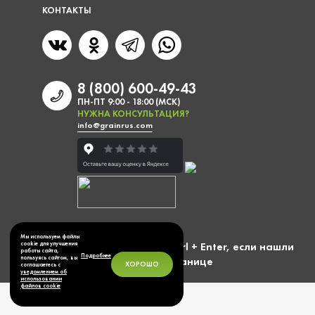
КОНТАКТЫ
8 (800) 600-49-43
ПН-ПТ 9:00 - 18:00 (МСК)
НУЖНА КОНСУЛЬТАЦИЯ?
info@grainrus.com
Мы используем файлы
Выделите фразу и нажмите Ctrl + Enter, если нашли
cookie для улучшения
работы сайта,
Подробнее
пользуясь сайтом, вы
ошибку на странице
ХОРОШО
соглашаетесь с
уведомлением об
использовании
файлов cookie