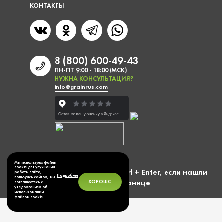
КОНТАКТЫ
8 (800) 600-49-43
ПН-ПТ 9:00 - 18:00 (МСК)
НУЖНА КОНСУЛЬТАЦИЯ?
info@grainrus.com
Мы используем файлы
cookie для улучшения
Выделите фразу и нажмите Ctrl + Enter, если нашли
работы сайта,
Подробнее
пользуясь сайтом, вы
ошибку на странице
ХОРОШО
соглашаетесь с
уведомлением об
использовании
файлов cookie