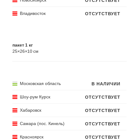
ОТСУТСТВУЕТ
Владивосток
ОТСУТСТВУЕТ
пакет 1 кг
25×26×10 см
ГОД УРОЖАЯ ХМЕЛЯ
урожай 2025
ПРОИЗВОДИТЕЛЬ
JOHN I.HAAS,INC
Московская область
В НАЛИЧИИ
АЛЬФА-
КИСЛОТА, %
18,4 %
Шоу-рум Курск
ОТСУТСТВУЕТ
6 500
руб.
Хабаровск
ОТСУТСТВУЕТ
Самара (пос. Кинель)
1
шт
ОТСУТСТВУЕТ
Красноярск
ОТСУТСТВУЕТ