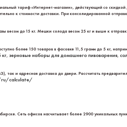
иальный тариф «Интернет-магазин», действующий со скидкой д
ительно к стоимости доставки. При консолидированной отправк
зы весом до 15 кг. Мешки солода весом 25 кг и выше к отправ
ступно более 150 товаров в фасовке 11,5 грамм до 5 кг, напри
 кг
зерновые наборы для домашнего пивоварения
со
,
,
З), так и адресная доставка до двери. Рассчитать предварите
ru/calculate/
бирске. Сеть офисов насчитывает более 2900 уникальных пунк