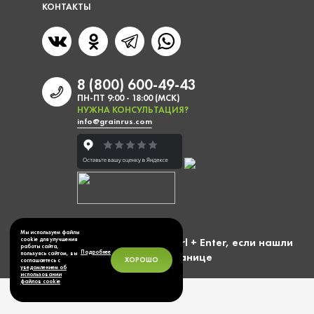
КОНТАКТЫ
8 (800) 600-49-43
ПН-ПТ 9:00 - 18:00 (МСК)
НУЖНА КОНСУЛЬТАЦИЯ?
info@grainrus.com
Мы используем файлы
Выделите фразу и нажмите Ctrl + Enter, если нашли
cookie для улучшения
работы сайта,
Подробнее
ошибку на странице
пользуясь сайтом, вы
ХОРОШО
соглашаетесь с
уведомлением об
использовании
файлов cookie