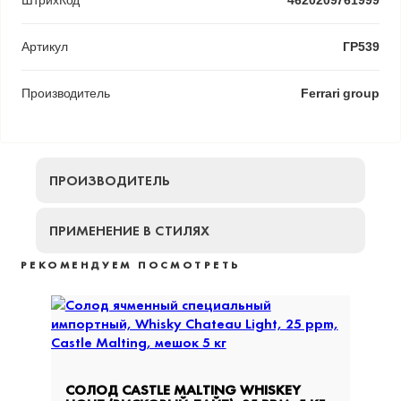
ШтрихКод
4620209761999
Артикул
ГР539
Производитель
Ferrari group
ПРОИЗВОДИТЕЛЬ
ПРИМЕНЕНИЕ В СТИЛЯХ
РЕКОМЕНДУЕМ ПОСМОТРЕТЬ
5%
СОЛОД CASTLE MALTING WHISKEY
СОЛО