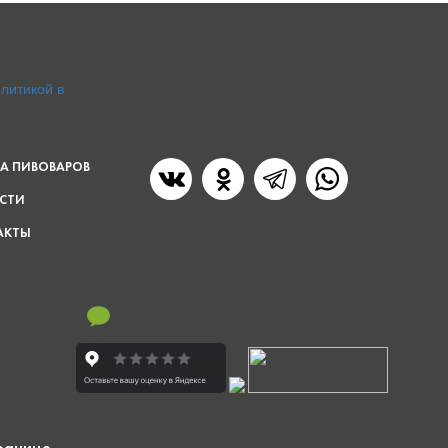
литикой в
А ПИВОВАРОВ
СТИ
АКТЫ
транице