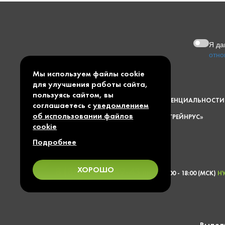
Я д
отно
Мы используем файлы cookie
для улучшения работы сайта,
ПУБЛИЧНАЯ ОФЕРТА
пользуясь сайтом, вы
ПОЛИТИКА КОНФИДЕНЦИАЛЬНОСТИ
соглашаетесь с
уведомлением
об использовании файлов
© 1997 — 2026 ООО «ГРЕЙНРУС»
cookie
КАРТА САЙТА
Подробнее
ХОРОШО
8 (800) 600-49-43
ПН-ПТ 9:00 - 18:00 (МСК)
Н
Выдели