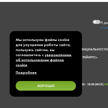
Я д
отно
Мы используем файлы cookie
ПУБЛИЧНАЯ ОФЕРТА
для улучшения работы сайта,
ПОЛИТИКА КОНФИДЕНЦИАЛЬНОСТИ
пользуясь сайтом, вы
соглашаетесь с
уведомлением
© 1997 — 2026 ООО «ГРЕЙНРУС»
об использовании файлов
cookie
КАРТА САЙТА
Подробнее
8 (800) 600-49-43
ПН-ПТ 9:00 - 18:00 (МСК)
Н
ХОРОШО