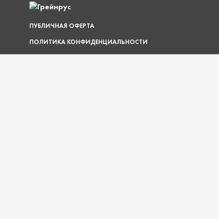
ПУБЛИЧНАЯ ОФЕРТА
ПОЛИТИКА КОНФИДЕНЦИАЛЬНОСТИ
© 1997 — 2026 ООО «ГРЕЙНРУС»
КАРТА САЙТА
О КОМПАНИИ
УСЛУГИ
ПОКУПАТЕЛЮ
ДОКУМЕНТЫ
АКЦИИ
ОПЛАТА И ДОСТАВКА
ГАБАРИТЫ УПАКОВОК
ШКОЛА ПИВОВАРОВ
НОВОСТИ
КОНТАКТЫ