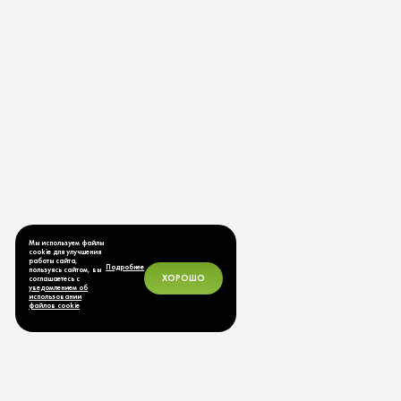
Мы используем файлы
cookie для улучшения
работы сайта,
Подробнее
пользуясь сайтом, вы
ХОРОШО
соглашаетесь с
уведомлением об
использовании
файлов cookie