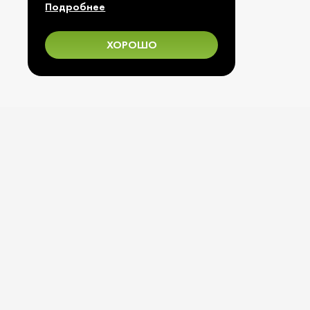
Подробнее
3 ОКТЯБРЯ 2019 ГОДА
ХОРОШО
Я д
отно
ПУБЛИЧНАЯ ОФЕРТА
ПОЛИТИКА КОНФИДЕНЦИАЛЬНОСТИ
© 1997 — 2026 ООО «ГРЕЙНРУС»
КАРТА САЙТА