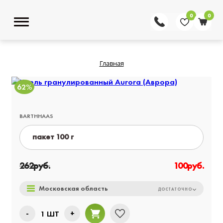
0
0
Главная
62%
BARTHHAAS
пакет 100 г
пакет 1 кг
262
руб.
100
руб.
пакет 5 кг
Московская область
ДОСТАТОЧНО
-
+
1
ШТ