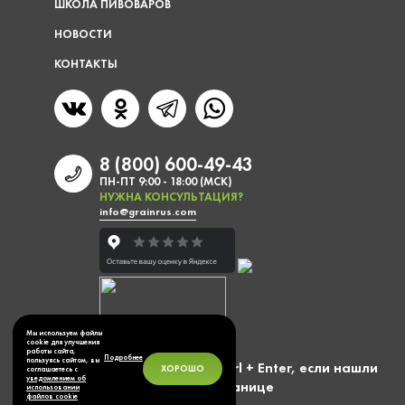
ШКОЛА ПИВОВАРОВ
НОВОСТИ
КОНТАКТЫ
8 (800) 600-49-43
ПН-ПТ 9:00 - 18:00 (МСК)
НУЖНА КОНСУЛЬТАЦИЯ?
info@grainrus.com
Мы используем файлы
cookie для улучшения
работы сайта,
Подробнее
пользуясь сайтом, вы
Выделите фразу и нажмите Ctrl + Enter, если нашли
ХОРОШО
соглашаетесь с
уведомлением об
ошибку на странице
использовании
файлов cookie