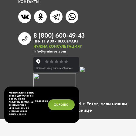
КОНТАКТЫ
8 (800) 600-49-43
ПН-ПТ 9:00 - 18:00 (МСК)
НУЖНА КОНСУЛЬТАЦИЯ?
info@grainrus.com
Мы используем файлы
cookie для улучшения
работы сайта,
Подробнее
пользуясь сайтом, вы
Выделите фразу и нажмите Ctrl + Enter, если нашли
ХОРОШО
соглашаетесь с
уведомлением об
ошибку на странице
использовании
файлов cookie