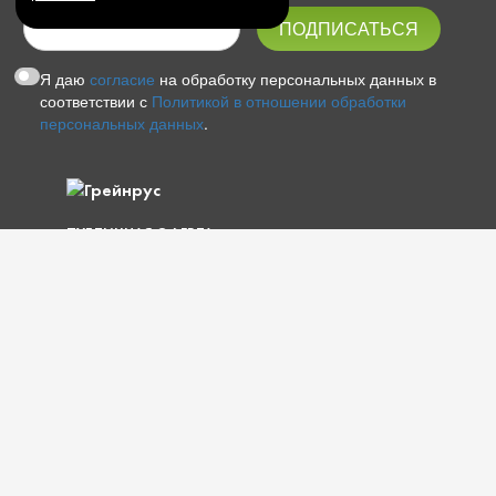
Я даю
согласие
на обработку персональных данных в
соответствии с
Политикой в отношении обработки
персональных данных
.
ПУБЛИЧНАЯ ОФЕРТА
ПОЛИТИКА КОНФИДЕНЦИАЛЬНОСТИ
© 1997 — 2026 ООО «ГРЕЙНРУС»
КАРТА САЙТА
О КОМПАНИИ
УСЛУГИ
ПОКУПАТЕЛЮ
ДОКУМЕНТЫ
АКЦИИ
ОПЛАТА И ДОСТАВКА
ГАБАРИТЫ УПАКОВОК