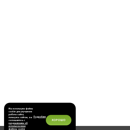
Мы используем файлы
cookie для улучшения
работы сайта,
Подробнее
пользуясь сайтом, вы
ХОРОШО
соглашаетесь с
уведомлением об
использовании
файлов cookie