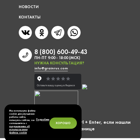
НОВОСТИ
КОНТАКТЫ
8 (800) 600-49-43
ПН-ПТ 9:00 - 18:00 (МСК)
НУЖНА КОНСУЛЬТАЦИЯ?
info@grainrus.com
Мы используем файлы
cookie для улучшения
работы сайта,
Подробнее
пользуясь сайтом, вы
Выделите фразу и нажмите Ctrl + Enter, если нашли
ХОРОШО
соглашаетесь с
уведомлением об
ошибку на странице
использовании
файлов cookie