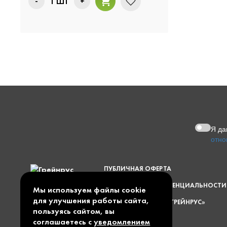
-
+
1
ШТ
Я д
отно
ПУБЛИЧНАЯ ОФЕРТА
ПОЛИТИКА КОНФИДЕНЦИАЛЬНОСТИ
Мы используем файлы cookie
для улучшения работы сайта,
© 1997 — 2026 ООО «ГРЕЙНРУС»
пользуясь сайтом, вы
КАРТА САЙТА
соглашаетесь с
уведомлением